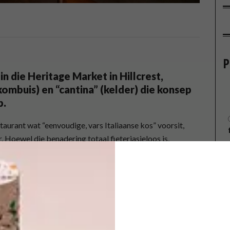
P
n die Heritage Market in Hillcrest,
(kombuis) en “cantina” (kelder) die konsep
p.
staurant wat “eenvoudige, vars Italiaanse kos” voorsit,
r. Hoewel die benadering totaal fieterjasieloos is,
ieke bestanddele bly agterweë: Hier word steeds regte
tuisgemaakte tamatiesous en ’n klassieke houtoond, terwyl
 boetiekbier, ’n klein wynversameling en eksieperfeksie
 die minimalistiese, gestroopte interieur met sy blink
 rou betonplafon met ’n bende piepklein liggies. Dié