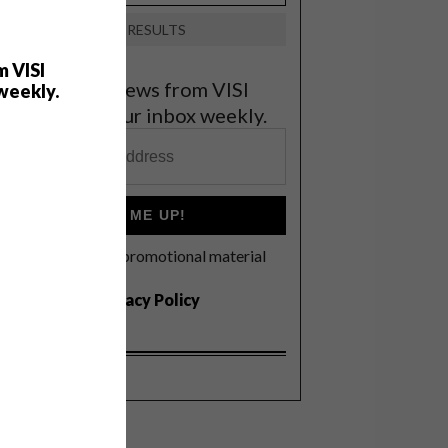
VIEW RESULTS
m VISI
et the latest news from VISI
weekly.
elivered to your inbox weekly.
SIGN ME UP!
I'd like to receive promotional material
rom VISI
I agree to the
Privacy Policy