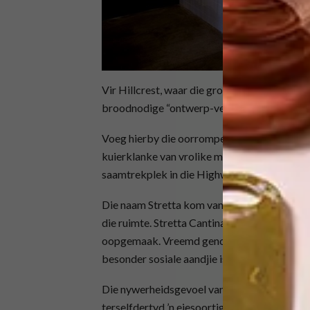
Vir Hillcrest, waar die grootste behuisingsko
broodnodige “ontwerp-vergifnis”…
Voeg hierby die oorrompelende geur van ger
kuierklanke van vrolike mense, en jy versta
saamtrekplek in die Highway-gebied.
Die naam Stretta kom van die Italiaanse woor
die ruimte. Stretta Cantina, ’n uitbreiding va
oopgemaak. Vreemd genoeg is dit een van die
besonder sosiale aandjie is dus gewaarborg.
Die nywerheidsgevoel van die hoofrestaurant
terselfdertyd ’n eiesoortige gevoel danksy 