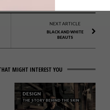
NEXT ARTICLE
BLACK AND WHITE
BEAUTS
THAT MIGHT INTEREST YOU
DESIGN
THE STORY BEHIND THE SKIN