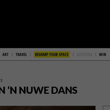
ART
TRAVEL
REVAMP YOUR SPACE
LIFESTYLE
WIN
13
N ‘N NUWE DANS