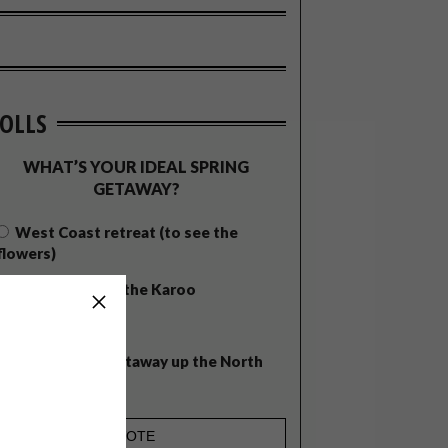
OLLS
WHAT’S YOUR IDEAL SPRING
GETAWAY?
West Coast retreat (to see the
flowers)
A cosy cabin in the Karoo
Big city stay
Balmy beach getaway up the North
Coast