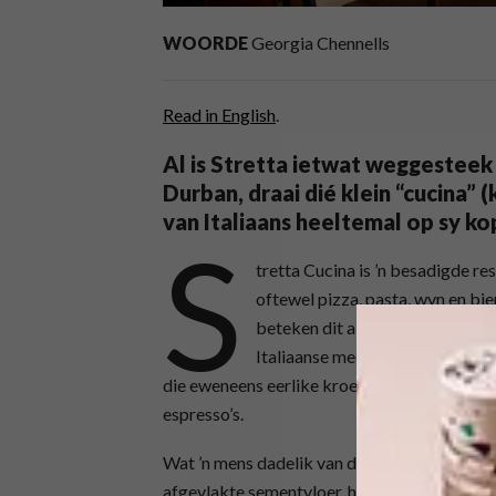
WOORDE
Georgia Chennells
Read in English
.
Al is Stretta ietwat weggesteek i
Durban, draai dié klein “cucina” 
van Italiaans heeltemal op sy ko
S
tretta Cucina is ’n besadigde re
oftewel pizza, pasta, wyn en bie
beteken dit allermins die klass
Italiaanse meel gebruik, vars, 
die eweneens eerlike kroeggedeelte fokus op
espresso’s.
Wat ’n mens dadelik van die eetplek opval, is
afgevlakte sementvloer, hope wit teëls en ’n