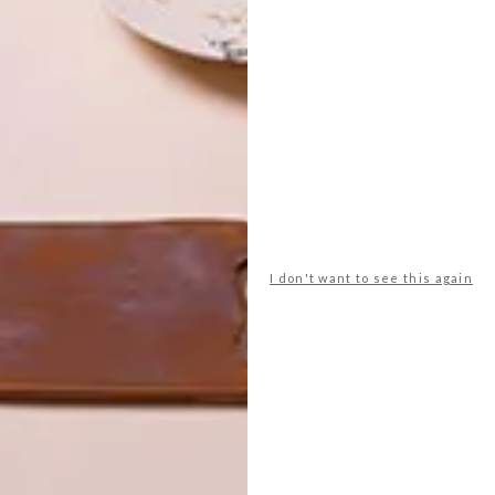
wart mosaïekteëls op die vloer. Die kroeg is heelwat meer
an word en kan dien as hangplek vir prente, jasse en
aie pret gehad met minimalisme en ’n fop-kandelaar
 rooster-uitleg. Hy is ook ’n tipografiemeester en sy
n T-hemp-ontwerpe vir die restaurant gaan beslis
I don't want to see this again
newsletter
for the latest architecture and design
sign
italian
kevin boyd
kwa-zulu natal