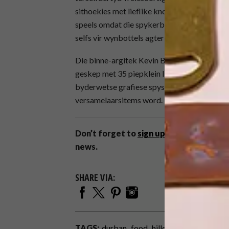
sithoekies met lieflike knoop-sitplekke en s
speels omdat die spykerbordpanele geskuif k
selfs vir wynbottels agter die kroeg.
Die binne-argitek Kevin Boyd het duidelik b
geskep met 35 piepklein liggies in ’n formele
byderwetse grafiese spyskaart-, plakkaat- e
versamelaarsitems word. |
stretta.co.za
Don’t forget to
sign up to our weekly 
news.
SHARE VIA:
TAGS:
durban
food
hillcrest
industrial de