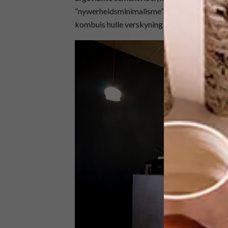
“nywerheidsminimalisme” vorm ’n interessant
kombuis hulle verskyning maak.