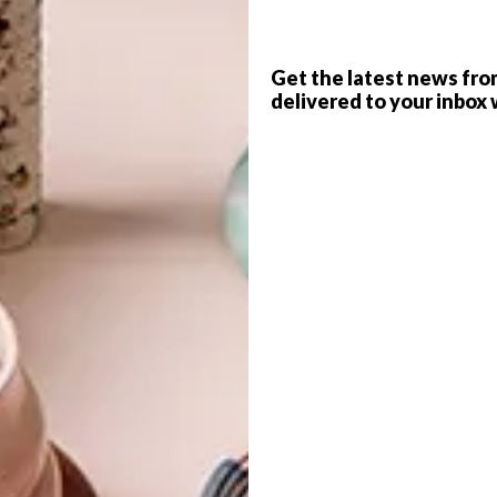
e kontras met die ruim, heilsame porsies wat uit die
Get the latest news fro
G
delivered to your inbox 
d
f