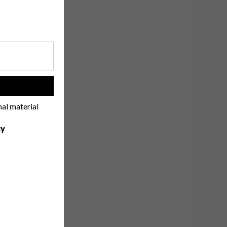
!
nal material
cy